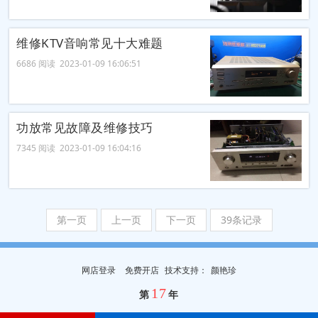
维修KTV音响常见十大难题
6686 阅读 2023-01-09 16:06:51
功放常见故障及维修技巧
7345 阅读 2023-01-09 16:04:16
第一页
上一页
下一页
39条记录
网店登录
免费开店
技
术
支
持
：
颜艳珍
17
第
年