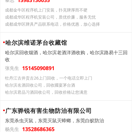
15983130035
黎总
‌成都‌金牛区‌‌‌程序机上门安装，扑克牌厚而不硬
‌成都‌成华区‌‌‌程序机安装公司，质优价廉，服务无忧
‌成都‌成华区‌‌‌牌具产品联系电话，价格优惠，放心选择
哈尔滨维诺茅台收藏馆
哈尔滨回收烟酒，哈尔滨老酒洋酒收购，哈尔滨路易十三回
收
15145090891
张先生
牡丹江古井贡古26上门回收，一个电话立即上门
哈尔滨名酒回收公司，回收國宴茅台酒
哈尔滨君品习酒回收公司，回收价格让您满意
广东骅锐有害生物防治有限公司
东莞杀虫灭鼠，东莞灭鼠灭蟑螂，东莞白蚁防治
13528686365
杨先生