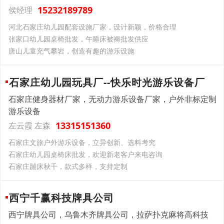
15232189789
侯经理
河北石家庄幼儿园配套设施厂家，设计新颖，价格合理
张家口幼儿园桌椅批发，午睡床被褥批发供应
唐山儿童充气攀岩，创造有趣的游乐设施
石家庄幼儿园玩具厂--快乐时光游乐设备厂
石家庄健身器材厂家，无动力游乐设备厂家，户外非标定制
游乐设备
13315151360
左云霞 左森
石家庄文旅户外游乐设备，立异创新、选料考究
石家庄幼儿园桌椅床批发，欢迎新老客户来电咨询
石家庄蹦床秋千，款式多样，支持定制
西宁千赢科技牌具公司
西宁牌具公司，乌鲁木齐牌具公司，拉萨扑克麻将高科技