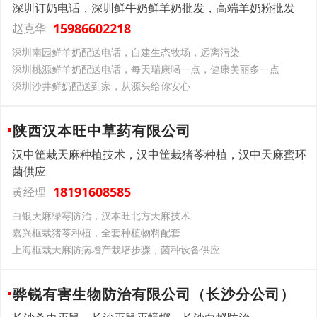
深圳订奶电话，深圳鲜牛奶鲜羊奶批发，高端羊奶粉批发
15986602218
赵克华
深圳南园鲜羊奶配送电话，自建生态牧场，远离污染
深圳桃源鲜羊奶配送电话，每天瑞康喝一点，健康美丽多一点
深圳沙井鲜奶配送到家，从源头给你安心
陕西汉本旺中草药有限公司
汉中筐栽天麻种植技术，汉中筐栽猪苓种植，汉中天麻蜜环
菌供应
18191608585
黄经理
白银天麻绿霉防治，汉本旺北方天麻技术
嘉兴框栽猪苓种植，全套种植物料配套
上海框栽天麻防病增产栽培步骤，菌种设备供应
骅锐有害生物防治有限公司（长沙分公司）