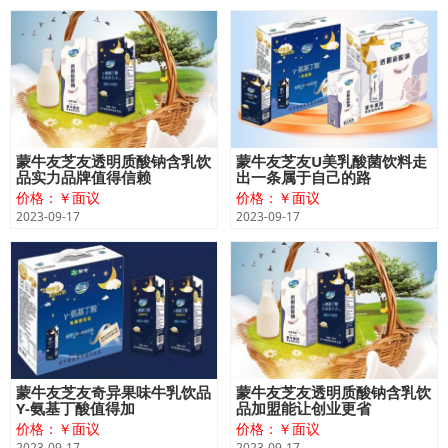
蒙牛友芝友透明质酸钠含乳饮
蒙牛友芝友U美乳酸菌饮料走
品实力品牌值得信赖
出一条属于自己的路
价格：￥面议
价格：￥面议
2023-09-17
2023-09-17
蒙牛友芝友奇异果味牛乳饮品
蒙牛友芝友透明质酸钠含乳饮
Y-氨基丁酸值得加
品加盟能让创业更省
价格：￥面议
价格：￥面议
2023-09-17
2023-09-17