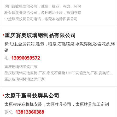
虎门镇蚊虫防治公司，诚信、敬业、有效、环保
桥头镇跳蚤防治公司，多种防治手段，抵御苍蝇
中堂镇灭蚊蝇公司电话，东莞本地除四害公司
重庆赛奥玻璃钢制品有限公司
标志柱,金属花箱,雕塑，喷泉,石雕喷泉,水泥浮雕,砂岩花盆,铸
铜
13996059572
毛
重庆玻璃钢坐凳厂家
重庆玻璃钢花池座椅 厂家 泰克石坐凳 UHPC花箱定制厂家 赛奥艺术景观
重庆玻璃钢树池坐凳厂家
太原千赢科技牌具公司
太原程序麻将机安装，太原牌具公司，太原牌具加工定制
13813360388
张总