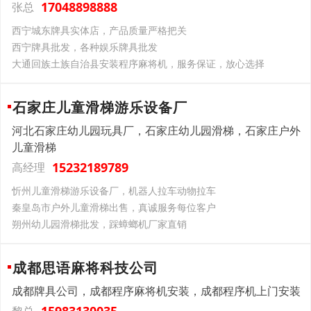
17048898888
张总
西宁城东牌具实体店，产品质量严格把关
西宁牌具批发，各种娱乐牌具批发
大通回族土族自治县安装程序麻将机，服务保证，放心选择
石家庄儿童滑梯游乐设备厂
河北石家庄幼儿园玩具厂，石家庄幼儿园滑梯，石家庄户外
儿童滑梯
15232189789
高经理
忻州儿童滑梯游乐设备厂，机器人拉车动物拉车
秦皇岛市户外儿童滑梯出售，真诚服务每位客户
朔州幼儿园滑梯批发，踩蟑螂机厂家直销
成都思语麻将科技公司
成都牌具公司，成都程序麻将机安装，成都程序机上门安装