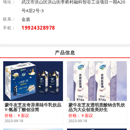
地址：
武汉市洪山区洪山街李桥村融科智谷工业项目一期A20
号4层2号-3
联系：
金盾
19924328978
手机：
产品信息
蒙牛友芝友奇异果味牛乳饮品
蒙牛友芝友透明质酸钠含乳饮
Y-氨基丁酸创业简
品为大众创造美好生
价格：￥面议
价格：￥面议
2023-09-18
2023-09-18