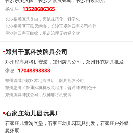
长沙杀虫灭鼠，长沙灭鼠灭蟑螂，长沙白蚁防治
13528686365
杨先生
长沙岳麓区杀臭虫，灭鼠规范化、科学化
长沙岳麓区灭鼠灭蟑螂，长沙正规除四害公司推荐
星沙除四害灭白蚁，承诺治理无效退全款
郑州千赢科技牌具公司
郑州程序麻将机安装，郑州牌具公司，郑州扑克牌具批发
17048898888
张总
郑州管城回族区本地牌具店，牌具批发公司
郑州惠济区普通麻将机改装程序，普通牌透明色子
郑州牌具牌技公司，战神麻将机安装
石家庄幼儿园玩具厂
石家庄儿童淘气堡，石家庄幼儿园玩具批发，石家庄户外攀
爬拓展