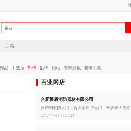
工程
饰品
工艺扇
钟饰
贴饰
相框
装饰线板
装饰工程
百业网店
合肥警盾消防器材有限公司
合肥钢质防火门，合肥木质防火门，合肥防火卷帘
2017-11-09 17:51:24