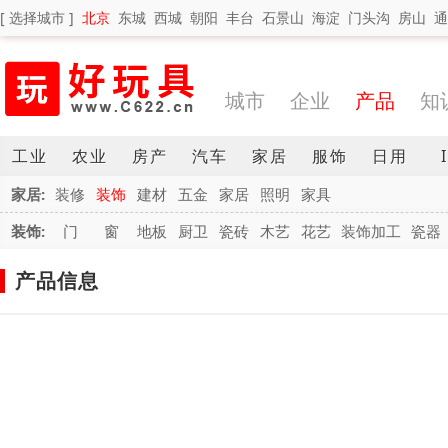
[ 选择城市 ]
北京
东城
西城
朝阳
丰台
石景山
海淀
门头沟
房山
通
城市
企业
产品
知
工业
农业
房产
汽车
家居
服饰
日用
家居:
装修
装饰
建材
五金
家居
照明
家具
装饰:
门
窗
地板
厨卫
瓷砖
木艺
花艺
装饰加工
瓷器
产品信息