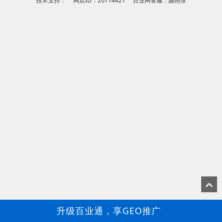
技术支持： 网店ID：20714421 百业网客服：颜艳珍
升级百业通，享GEO推广