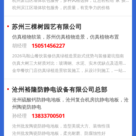
杭州萧山区墙体软包服务，多种风格选择，让您轻松给“家”换新装
杭州滨江区墙体软包服务，的质量，有竞争力的价格
苏州三棵树园艺有限公司
仿真植物软装，苏州仿真植物造景，仿真植物布置
15051456227
胡经理
2026马鞍山餐饮装修仿真绿植造景款式优势与装修避坑指南
仿真大树三大材质对比：玻璃钢、水泥、实木优缺点及适用场景汇总
金华餐饮门店仿真绿植造景软装施工，从设计到施工，一站式服务
沧州裕隆防静电设备有限公司总部
沧州硫酸钙防静电地板，沧州复合机房抗静电地板，沧
州陶瓷防静电
13833700501
孙经理
沧州批发陶瓷防静电地板，造型美观大方、装饰性强
沧州批发陶瓷防静电地板，柔光耐磨、防腐蚀性好