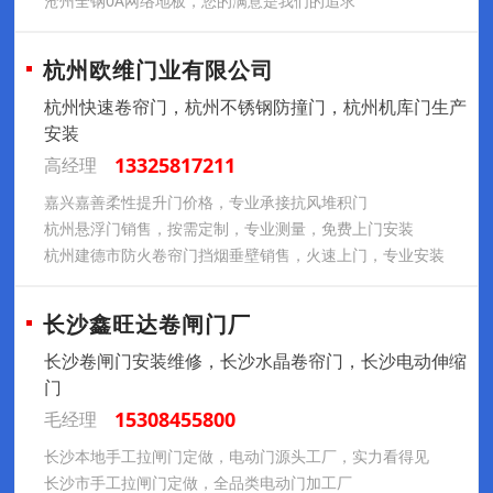
沧州全钢0A网络地板，您的满意是我们的追求
杭州欧维门业有限公司
杭州快速卷帘门，杭州不锈钢防撞门，杭州机库门生产
安装
13325817211
高经理
嘉兴嘉善柔性提升门价格，专业承接抗风堆积门
杭州悬浮门销售，按需定制，专业测量，免费上门安装
杭州建德市防火卷帘门挡烟垂壁销售，火速上门，专业安装
长沙鑫旺达卷闸门厂
长沙卷闸门安装维修，长沙水晶卷帘门，长沙电动伸缩
门
15308455800
毛经理
长沙本地手工拉闸门定做，电动门源头工厂，实力看得见
长沙市手工拉闸门定做，全品类电动门加工厂