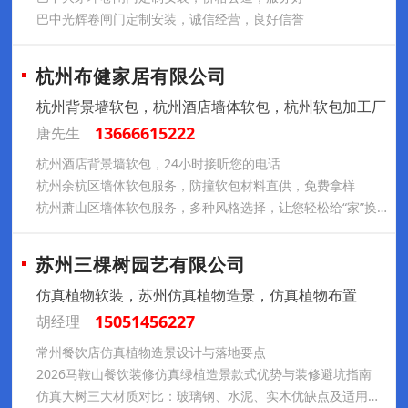
巴中光辉卷闸门定制安装，诚信经营，良好信誉
杭州布健家居有限公司
杭州背景墙软包，杭州酒店墙体软包，杭州软包加工厂
13666615222
唐先生
杭州酒店背景墙软包，24小时接听您的电话
杭州余杭区墙体软包服务，防撞软包材料直供，免费拿样
杭州萧山区墙体软包服务，多种风格选择，让您轻松给“家”换新装
苏州三棵树园艺有限公司
仿真植物软装，苏州仿真植物造景，仿真植物布置
15051456227
胡经理
常州餐饮店仿真植物造景设计与落地要点
2026马鞍山餐饮装修仿真绿植造景款式优势与装修避坑指南
仿真大树三大材质对比：玻璃钢、水泥、实木优缺点及适用场景汇总